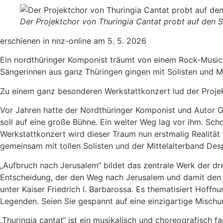
Der Projektchor von Thuringia Cantat probt auf den 
erschienen in nnz-online am 5. 5. 2026
Ein nordthüringer Komponist träumt von einem Rock-Musica
Sängerinnen aus ganz Thüringen gingen mit Solisten und M
Zu einem ganz besonderen Werkstattkonzert lud der Projek
Vor Jahren hatte der Nordthüringer Komponist und Autor G
soll auf eine große Bühne. Ein weiter Weg lag vor ihm. Sch
Werkstattkonzert wird dieser Traum nun erstmalig Realitä
gemeinsam mit tollen Solisten und der Mittelalterband De
„Aufbruch nach Jerusalem“ bildet das zentrale Werk der d
Entscheidung, der den Weg nach Jerusalem und damit den B
unter Kaiser Friedrich I. Barbarossa. Es thematisiert Hof
Legenden. Seien Sie gespannt auf eine einzigartige Misch
„Thuringia cantat“ ist ein musikalisch und choreografisc