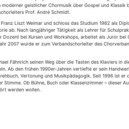
 moderner geistlicher Chormusik über Gospel und Klassik bi
chorleiters Prof. André Schmidt.
 Franz Liszt Weimar und schloss das Studium 1982 als Dipl
ie ab. Nach langjähriger Tätigkeit als Lehrer für Schulprak
er Dozent bei Kursen und Workshops, arbeitet als Juror be
ahr 2007 wurde er zum Verbandschorleiter des Chorverband
ael Fähnrich seinen Weg über die Tasten des Klaviers in di
ln. Ab den frühen 1990er-Jahren vertiefte er sein Handwe
Drehbuch, Vertonung und Musikpädagogik. Seit 1996 ist er d
er Stimme. Ob Bühne, Buch oder Klassenzimmer – dieser Aut
ört werden wollen.