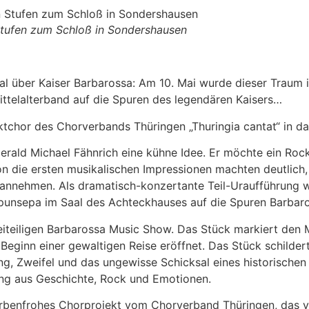
Stufen zum Schloß in Sondershausen
l über Kaiser Barbarossa: Am 10. Mai wurde dieser Traum i
ittelalterband auf die Spuren des legendären Kaisers…
tchor des Chorverbands Thüringen „Thuringia cantat“ in d
erald Michael Fähnrich eine kühne Idee. Er möchte ein Roc
on die ersten musikalischen Impressionen machten deutlich, 
t annehmen. Als dramatisch-konzertante Teil-Uraufführung
spunsepa im Saal des Achteckhauses auf die Spuren Barbar
reiteiligen Barbarossa Music Show. Das Stück markiert de
eginn einer gewaltigen Reise eröffnet. Das Stück schilder
fnung, Zweifel und das ungewisse Schicksal eines historisc
ung aus Geschichte, Rock und Emotionen.
h farbenfrohes Chorprojekt vom Chorverband Thüringen, das